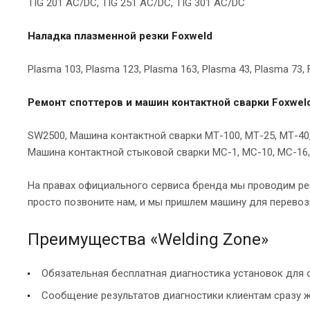
TIG 201 AC/DC, TIG 251 AC/DC, TIG 301 AC/DC
Наладка плазменной резки Foxweld
Plasma 103, Plasma 123, Plasma 163, Plasma 43, Plasma 73
Ремонт споттеров и машин контактной сварки Foxwel
SW2500, Машина контактной сварки МТ-100, МТ-25, МТ-40,
Машина контактной стыковой сварки МС-1, МС-10, МС-16
На правах официального сервиса бренда мы проводим рем
просто позвоните нам, и мы пришлем машину для перевозк
Преимущества «Welding Zone»
Обязательная бесплатная диагностика установок для 
Сообщение результатов диагностики клиентам сразу ж