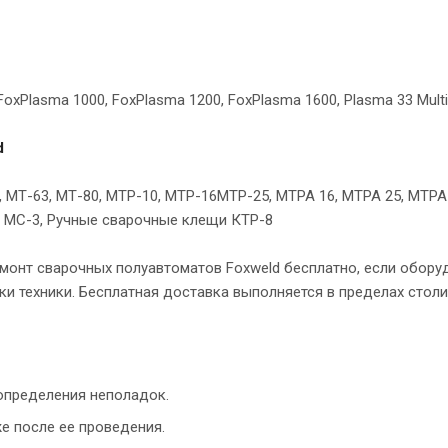
, FoxPlasma 1000, FoxPlasma 1200, FoxPlasma 1600, Plasma 33 Mul
d
 МТ-63, МТ-80, МТР-10, МТР-16МТР-25, МТРА 16, МТРА 25, МТРА
, МС-3, Ручные сварочные клещи КТР-8
онт сварочных полуавтоматов Foxweld бесплатно, если оборудо
и техники. Бесплатная доставка выполняется в пределах столи
определения неполадок.
е после ее проведения.