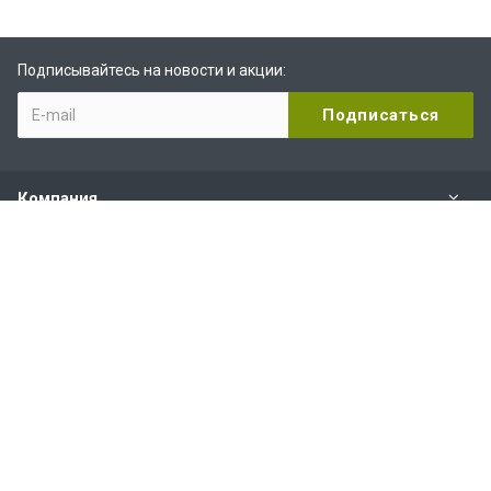
Подписывайтесь на новости и акции:
Компания
Видеоканал RuTube
Наши контакты
+7 (863) 308-88-16
График работы:
Пн-Пт: с 10.00 до 19.00
Сб: с 10.00 до 18.00
Вс: выходной
Ростов-на-Дону, ул. Днепропетровская, д. 109/1